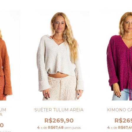
KIMONO CA
LUM
SUÉTER TULUM AREIA
A
R$26
R$269,90
90
4
x de
R$67,4
4
x de
R$67,48
sem juros