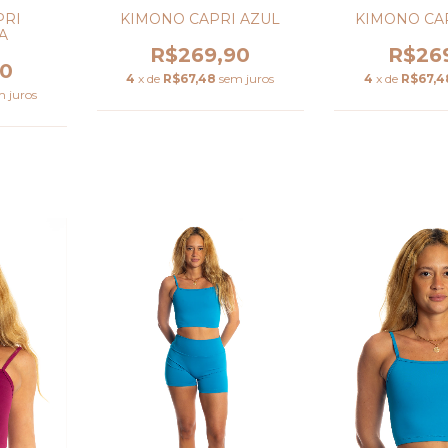
KIMONO CAPRI AZUL
PRI
KIMONO CAP
A
R$269,90
R$26
90
4
x de
R$67,48
sem juros
4
x de
R$67,4
m juros