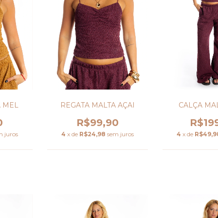
CALÇA MAL
A MEL
REGATA MALTA AÇAI
R$19
0
R$99,90
4
x de
R$49,9
m juros
4
x de
R$24,98
sem juros