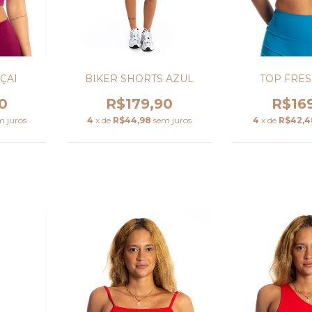
ÇAI
TOP FRES
BIKER SHORTS AZUL
0
R$16
R$179,90
m juros
4
x de
R$42,4
4
x de
R$44,98
sem juros