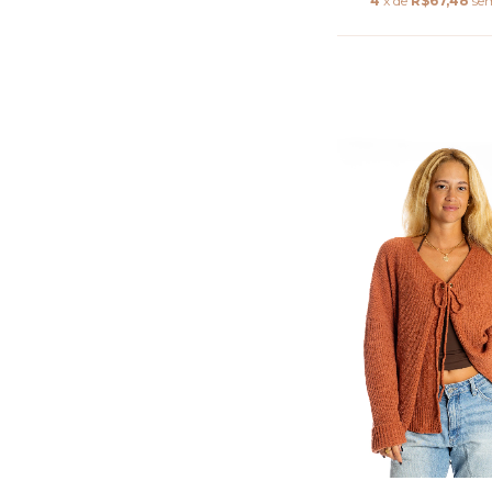
4
x de
R$67,48
se