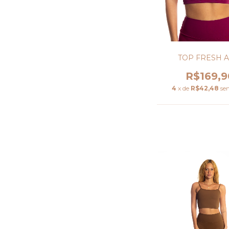
TOP FRESH A
R$169,9
4
x de
R$42,48
se