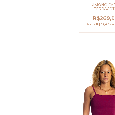
KIMONO CA
TERRACOT
R$269,
4
x de
R$67,48
se