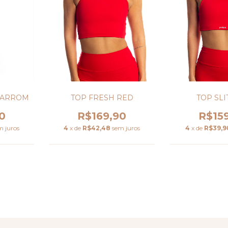
TOP FRESH RED
TOP SLI
MARROM
R$169,90
R$15
0
4
x de
R$42,48
sem juros
4
x de
R$39,9
m juros