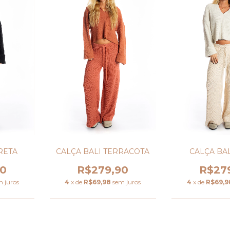
RETA
CALÇA BALI TERRACOTA
CALÇA BAL
90
R$279,90
R$27
m juros
4
x de
R$69,98
sem juros
4
x de
R$69,9