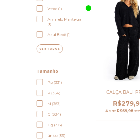
Verde (1)
Amarelo Manteiga
(1)
Azul Bebê (1)
VER TODOS
Tamanho
Pp (331)
CALÇA BALI P
P (354)
R$279,
M (353)
4
x de
R$69,98
se
G (334)
Gg (315)
único (33)