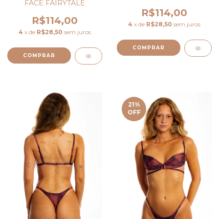
FACE FAIRYTALE
R$114,00
R$114,00
4
x de
R$28,50
sem juros
4
x de
R$28,50
sem juros
COMPRAR
COMPRAR
21
%
OFF