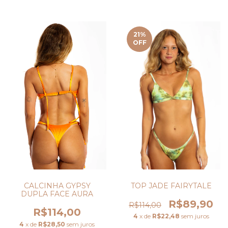
21
%
OFF
TOP JADE FAIRYTALE
CALCINHA GYPSY
DUPLA FACE AURA
R$89,90
R$114,00
R$114,00
4
x de
R$22,48
sem juros
4
x de
R$28,50
sem juros