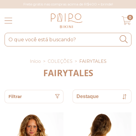
Frete grátis nas compras acima de R$400 + brinde!
0
Início
>
COLEÇÕES
>
FAIRYTALES
FAIRYTALES
Filtrar