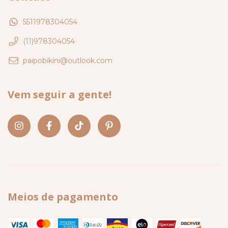
5511978304054
(11)978304054
paipobikini@outlook.com
Vem seguir a gente!
Meios de pagamento