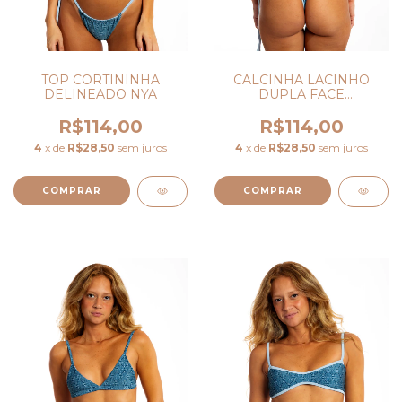
TOP CORTININHA
CALCINHA LACINHO
DELINEADO NYA
DUPLA FACE
CORTININHA NYA
R$114,00
R$114,00
4
x de
R$28,50
sem juros
4
x de
R$28,50
sem juros
COMPRAR
COMPRAR