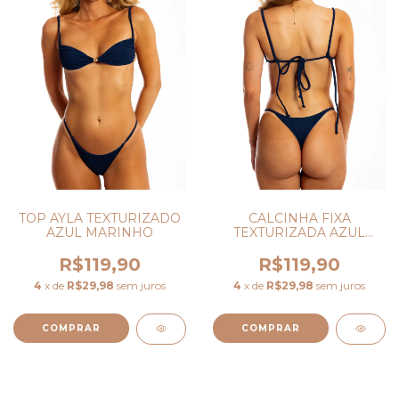
TOP AYLA TEXTURIZADO
CALCINHA FIXA
AZUL MARINHO
TEXTURIZADA AZUL
MARINHO
R$119,90
R$119,90
4
x de
R$29,98
sem juros
4
x de
R$29,98
sem juros
COMPRAR
COMPRAR