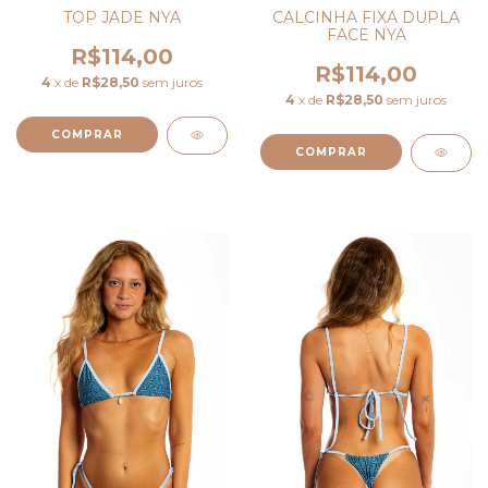
TOP JADE NYA
CALCINHA FIXA DUPLA
FACE NYA
R$114,00
R$114,00
4
x de
R$28,50
sem juros
4
x de
R$28,50
sem juros
COMPRAR
COMPRAR