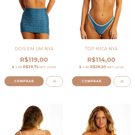
DOIS EM UM NYA
TOP MICA NYA
R$119,00
R$114,00
4
x de
R$29,75
sem juros
4
x de
R$28,50
sem juros
COMPRAR
COMPRAR