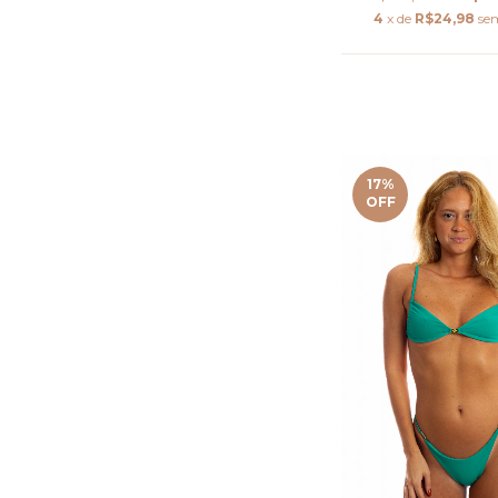
4
x de
R$24,98
se
17
%
OFF