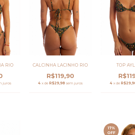
A RIO
CALCINHA LACINHO RIO
TOP AYL
0
R$119,90
R$11
m juros
4
x de
R$29,98
sem juros
4
x de
R$29,9
17
%
OFF