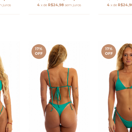
4
x de
R$24,9
m juros
4
x de
R$24,98
sem juros
17
%
17
%
OFF
OFF