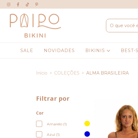
SALE
NOVIDADES
BIKINIS
BEST-
Início
>
COLEÇÕES
>
ALMA BRASILEIRA
Filtrar por
Cor
Amarelo (1)
Azul (1)