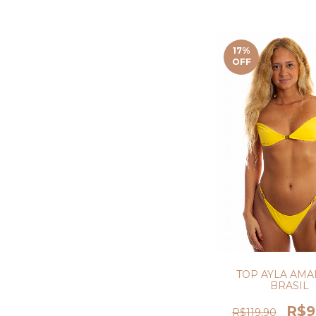
17
%
OFF
TOP AYLA AM
BRASIL
R$9
R$119,90