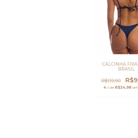
CALCINHA FIXA
BRASIL
R$9
R$119,90
4
x de
R$24,98
se