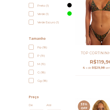
Preto (1)
Verde (1)
Verde Escuro (1)
Tamanho
Pp (18)
TOP CORTININH
P (19)
R$119,9
M (19)
4
x de
R$29,98
se
G (18)
Gg (18)
Preço
33
%
De
Até
OFF