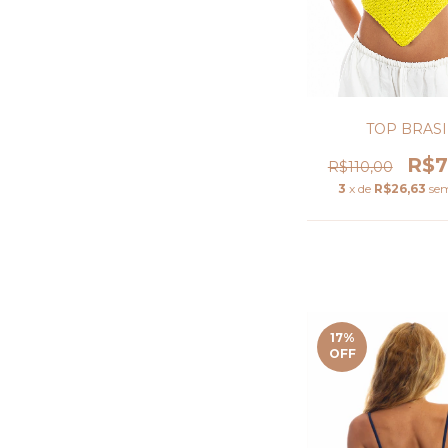
TOP BRASI
R$7
R$110,00
3
x de
R$26,63
sem
17
%
OFF