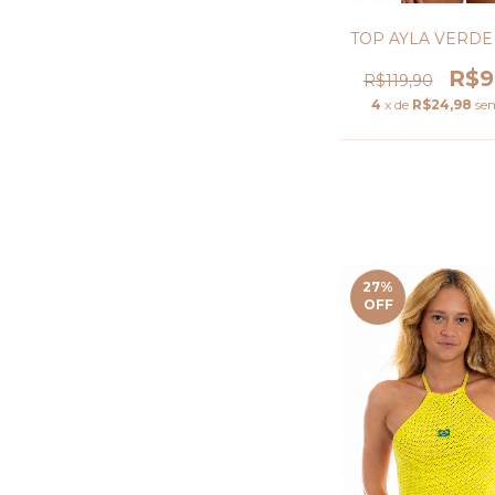
TOP AYLA VERDE
R$9
R$119,90
4
x de
R$24,98
se
27
%
OFF