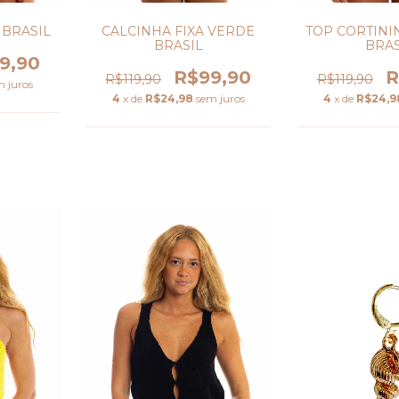
TOP CORTINI
 BRASIL
CALCINHA FIXA VERDE
BRAS
BRASIL
9,90
R
R$99,90
R$119,90
R$119,90
m juros
4
x de
R$24,9
4
x de
R$24,98
sem juros