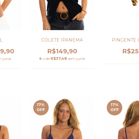
COLETE IPANEMA
L
PINGENTE 
R$149,90
9,90
R$25
4
x de
R$37,48
sem juros
 juros
17
%
17
%
OFF
OFF