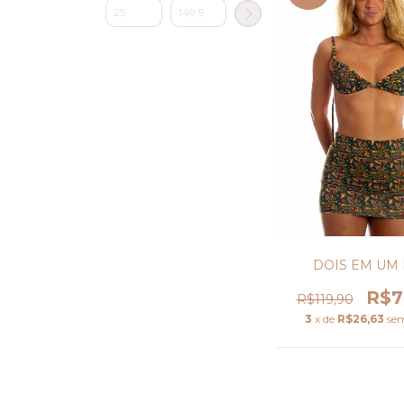
DOIS EM UM 
R$7
R$119,90
3
x de
R$26,63
sem