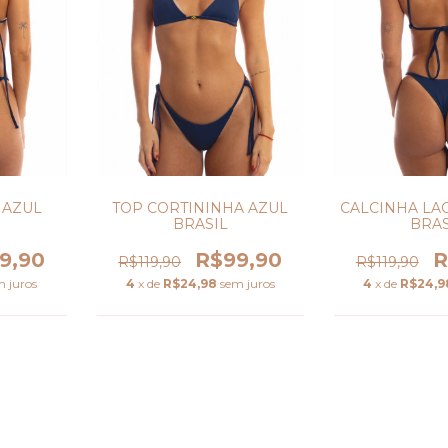
 AZUL
TOP CORTININHA AZUL
CALCINHA LA
BRASIL
BRAS
9,90
R$99,90
R
R$119,90
R$119,90
m juros
4
x de
R$24,98
sem juros
4
x de
R$24,9