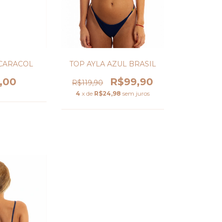
TOP AYLA AZUL BRASIL
CARACOL
R$99,90
,00
R$119,90
4
x de
R$24,98
sem juros