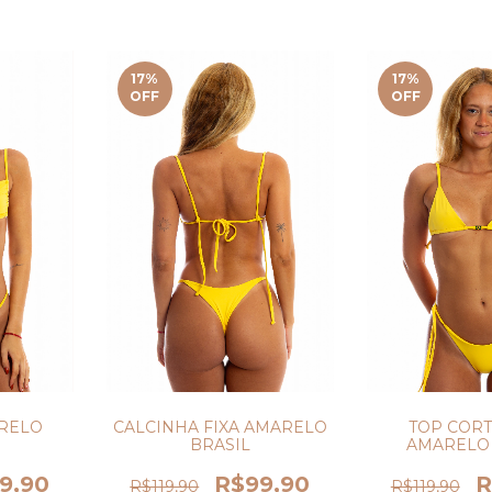
17
%
17
%
OFF
OFF
TOP CORT
ARELO
CALCINHA FIXA AMARELO
AMARELO 
BRASIL
R
9,90
R$99,90
R$119,90
R$119,90