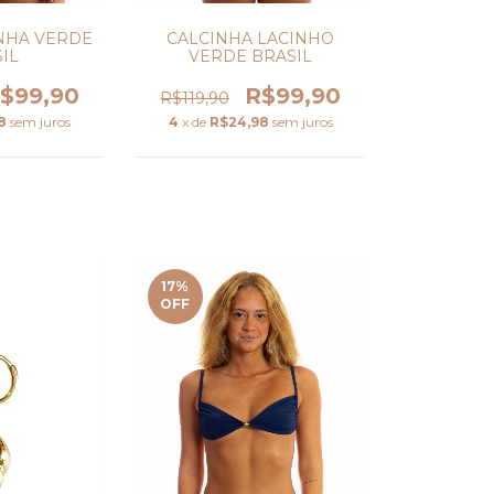
NHA VERDE
CALCINHA LACINHO
IL
VERDE BRASIL
$99,90
R$99,90
R$119,90
8
sem juros
4
x de
R$24,98
sem juros
17
%
OFF