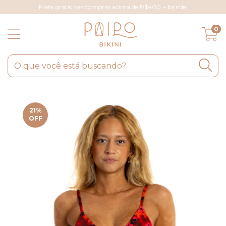
Frete grátis nas compras acima de R$400 + brinde!
0
21
%
OFF