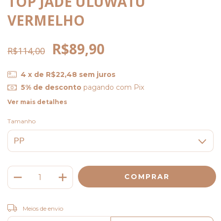
TOP JADE ULUWATU
VERMELHO
R$89,90
R$114,00
4
x de
R$22,48
sem juros
5% de desconto
pagando com Pix
Ver mais detalhes
Tamanho
ALTERAR CEP
Entregas para o CEP:
Meios de envio