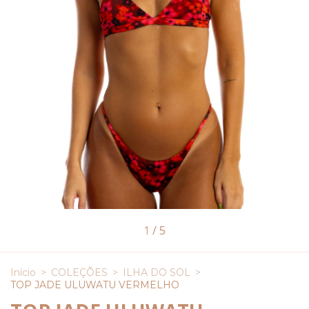
1
/
5
Início
>
COLEÇÕES
>
ILHA DO SOL
>
TOP JADE ULUWATU VERMELHO