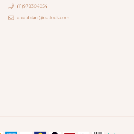
(11)978304054
paipobikini@outlook.com