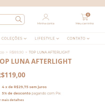
0
Minha conta
Meu carrinho
COLEÇÕES
LIFESTYLE
CONTATO
cio
>
R$89,90
>
TOP LUNA AFTERLIGHT
OP LUNA AFTERLIGHT
R$119,00
4
x de
R$29,75
sem juros
5% de desconto
pagando com Pix
r mais detalhes