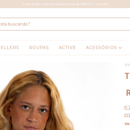
Frete grátis nas compras acima de R$400 + brinde!
SELLERS
ROUPAS
ACTIVE
ACESSÓRIOS
Iní
T
Ve