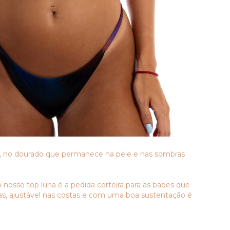
erão, no dourado que permanece na pele e nas sombras
nosso top luna é a pedida certeira para as babes que
, ajustável nas costas e com uma boa sustentação é